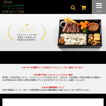
menu
8/8〜8/16の期間のランチは休日ランチメニューでのご提供となります。
9月以降の予約システムリニューアルのご案内
席予約、お弁当予約について、システムリニューアルを行います。 そのため、9月以降のご予約を希望される場合の
WEB予約は8月20日頃から受付を再開させていただきますので どうぞよろしくお願いいたします。
お弁当の賞味期限について
休日や混雑日について、正午～13時頃受取のお弁当の賞味期限が16時になることをご了承下さいませ。