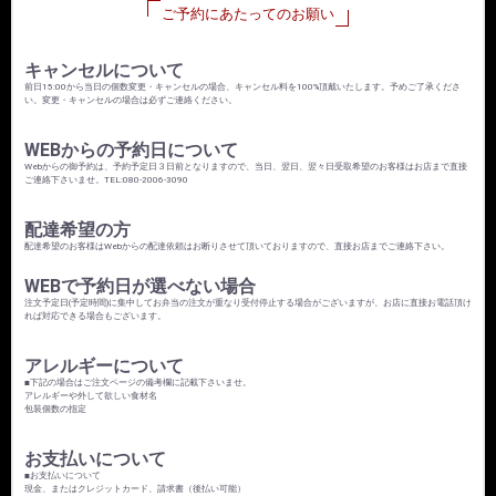
ご予約にあたってのお願い
キャンセルについて
前日15:00から当日の個数変更・キャンセルの場合、キャンセル料を100%頂戴いたします。予めご了承くださ
い。変更・キャンセルの場合は必ずご連絡ください。
WEBからの予約日について
Webからの御予約は、予約予定日３日前となりますので、当日、翌日、翌々日受取希望のお客様はお店まで直接
ご連絡下さいませ。TEL:080-2006-3090
配達希望の方
配達希望のお客様はWebからの配達依頼はお断りさせて頂いておりますので、直接お店までご連絡下さい。
WEBで予約日が選べない場合
注文予定日(予定時間)に集中してお弁当の注文が重なり受付停止する場合がございますが、お店に直接お電話頂け
れば対応できる場合もございます。
アレルギーについて
■下記の場合はご注文ページの備考欄に記載下さいませ。
アレルギーや外して欲しい食材名
包装個数の指定
お支払いについて
■お支払いについて
現金、またはクレジットカード、請求書（後払い可能）