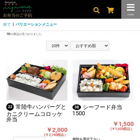
menu
全て
|
バリエーションメニュー
7件
の商品が見つかりました
常陸牛ハンバーグと
シーフード弁当
22
38
1500
カニクリームコロッケ
弁当
￥1,500
￥2,000
(￥1,620税込）
(￥2,160税込）
種類を選択下さい