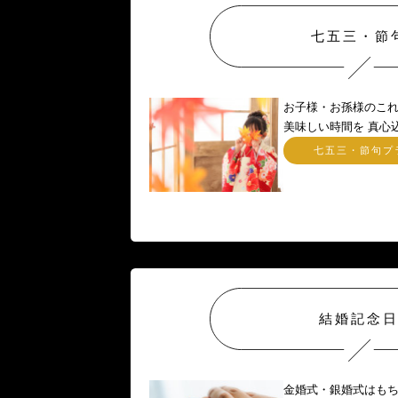
七五三・節
お子様・お孫様のこれ
美味しい時間を 真心
七五三・節句プ
結婚記念
金婚式・銀婚式はも