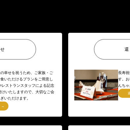
わせ
還
人の幸せを祝うため、ご家族・ご
長寿祝
会食いただけるプランをご用意し
す。お
やレストランスタッフによる記念
んちゃ
付けいたしますので、大切なご会
ろぎいただけます。