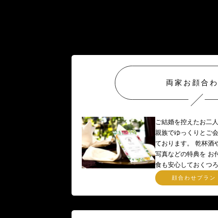
両家お顔合
ご結婚を控えたお二
親族でゆっくりとご
ております。 乾杯酒
写真などの特典を お
食も安心しておくつ
顔合わせプラン