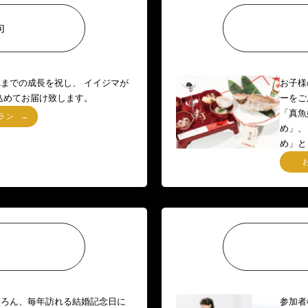
句
までの成長を祝し、 イイジマが
お子様
込めてお届け致します。
ーをご
「真魚
ラン
め」、
め」と
日
ちろん、毎年訪れる結婚記念日に
参加者