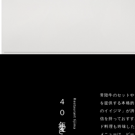
常陸牛のセットや
４０年愛される
Restaurant Iijima
を提供する本格的
のイイジマ」が誇る
信を持っておすす
ド料理も吟味し
メニューは、ビー