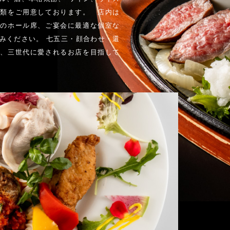
種類をご用意しております。 店内は
気のホール席、ご宴会に最適な個室な
みください。 七五三・顔合わせ・還
で、三世代に愛されるお店を目指して